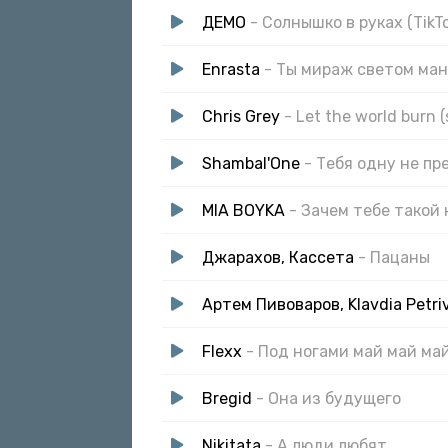
ДЕМО
- Солнышко в руках (TikT
Enrasta
- Ты мираж светом ма
Chris Grey
- Let the world burn 
Shambal'One
- Тебя одну не п
MIA BOYKA
- Зачем тебе такой
Джарахов, Кассета
- Пацаны
Артем Пивоваров, Klavdia Petri
Flexx
- Под ногами май май ма
Bregid
- Она из будущего
Nikitata
- А люди любят