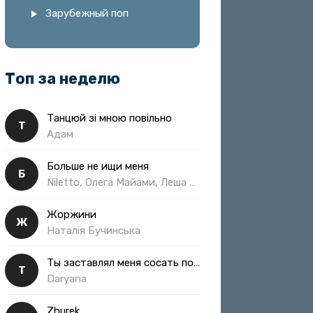
Зарубежный поп
Топ за неделю
Танцюй зі мною повільно
Т
Адам
Больше не ищи меня
Б
Niletto, Олега Майами, Леша Свик
Жоржини
Ж
Наталія Бучинська
Ты заставлял меня сосать полная
Т
Daryana
Zhurek