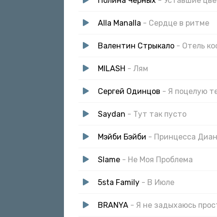
Полина Черных
- Уставшие цв
Alla Manalla
- Сердце в ритме
Валентин Стрыкало
- Отель к
MILASH
- Лям
Сергей Одинцов
- Я поцелую т
Saydan
- Тут так пусто
Мэйби Бэйби
- Принцесса Диан
Slame
- Не Моя Проблема
5sta Family
- В Июле
BRANYA
- Я не задыхаюсь про