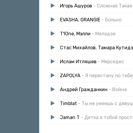
Игорь Ашуров
- Сложная Такая
EVASHA, GRANGIE
- Больно
T1One, Мэлли
- Меладзе
Стас Михайлов, Тамара Кутид
Ислам Итляшев
- Мерседес
ZAPOLYA
- Я перестану по тебе
Андрей Гражданкин
- Война
Timblat
- Ты не умеешь с деву
Jaman T
- Детка я тобой прос