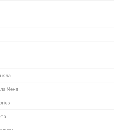
оняла
ела Меня
ories
ета