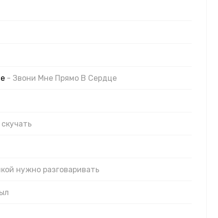
зе
- Звони Мне Прямо В Сердце
 скучать
шкой нужно разговаривать
тыл