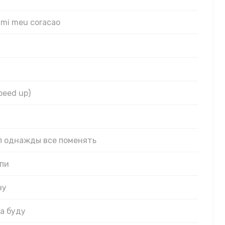
 mi meu coracao
peed up)
ел однажды все поменять
спи
ну
да буду