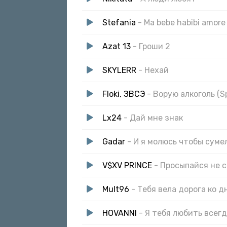
Stefania
- Ma bebe habibi amore
Azat 13
- Гроши 2
SKYLERR
- Нехай
Floki, ЗВСЭ
- Ворую алкоголь (S
Lx24
- Дай мне знак
Gadar
- И я молюсь чтобы сум
V$XV PRINCE
- Просыпайся не 
Mult96
- Тебя вела дорога ко д
HOVANNI
- Я тебя любить всег