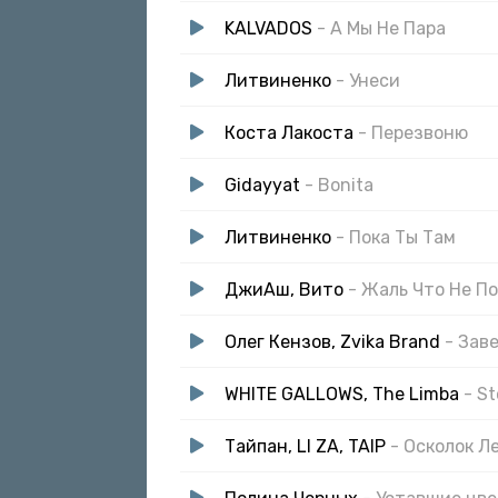
KALVADOS
- А Мы Не Пара
Литвиненко
- Унеси
Коста Лакоста
- Перезвоню
Gidayyat
- Bonita
Литвиненко
- Пока Ты Там
ДжиАш, Вито
- Жаль Что Не П
Олег Кензов, Zvika Brand
- Зав
WHITE GALLOWS, The Limba
- St
Тайпан, LI ZA, TAIP
- Осколок Л