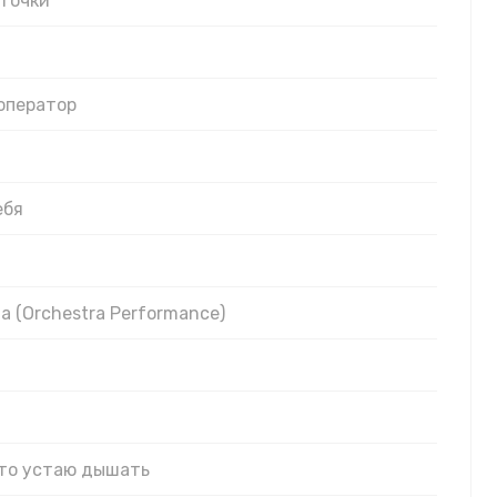
еточки
ооператор
ебя
а (Orchestra Performance)
сто устаю дышать