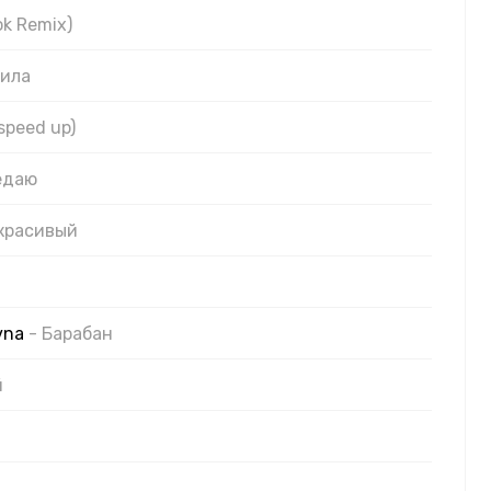
ok Remix)
нила
(speed up)
редаю
 красивый
vna
- Барабан
й