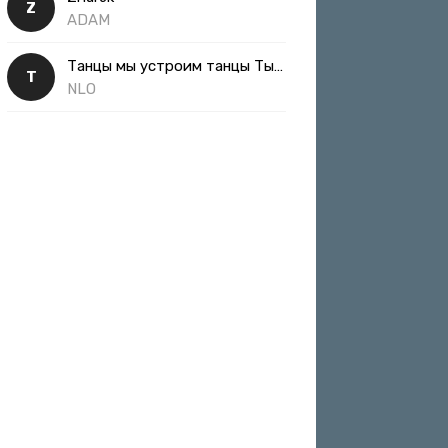
Z
ADAM
Танцы мы устроим танцы Ты такая классная
Т
NLO