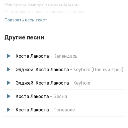
Мне нужно 5 минут чтобы собраться
Не удивлюсь если ты хлопнешь дверью
Ты можешь плакать и ты можешь смеяться
Показать весь текст
Но только мне это теперь
Другие песни
Коста Лакоста
- Календарь
Элджей, Коста Лакоста
- Keyhole (Полный трек)
Элджей, Коста Лакоста
- Keyhole
Коста Лакоста
- Весна
Коста Лакоста
- Поневоле