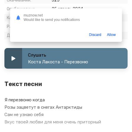
Скачиваний:
525
Опубликовано:
25 апрель 2024
muznow.net
Качество:
320 kbps, Stereo
Would like to send you notifications
Размер:
7.38 МБ
Discard
Allow
Длительность:
3:13
Слушать
Коста Лакоста - Перезвоню
Текст песни
Я перезвоню когда
Розы зацветут в снегах Антарктиды
Сам не узнаю себя
Вкус твоей любви для меня очень приторный