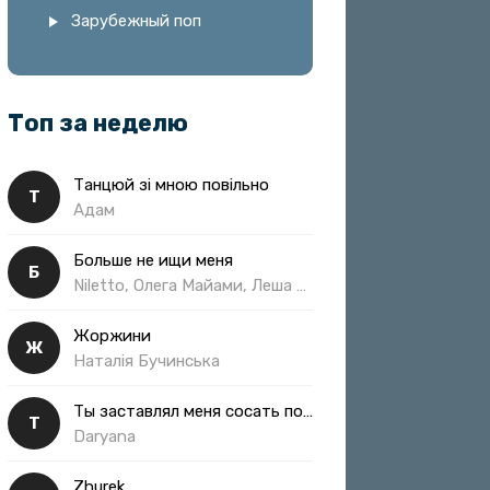
Зарубежный поп
Топ за неделю
Танцюй зі мною повільно
Т
Адам
Больше не ищи меня
Б
Niletto, Олега Майами, Леша Свик
Жоржини
Ж
Наталія Бучинська
Ты заставлял меня сосать полная
Т
Daryana
Zhurek