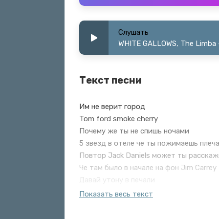
Слушать
WHITE GALLOWS, The Limba -
Текст песни
Им не верит город
Tom ford smoke cherry
Почему же ты не спишь ночами
5 звезд в отеле че ты пожимаешь плеч
Повтор Jack Daniels может ты расска
Че там было в начале на фон Jim Carrey
Давай утону в печали
Им не верит город
Показать весь текст
Tom ford smoke cherry
Почему же ты не спишь ночами