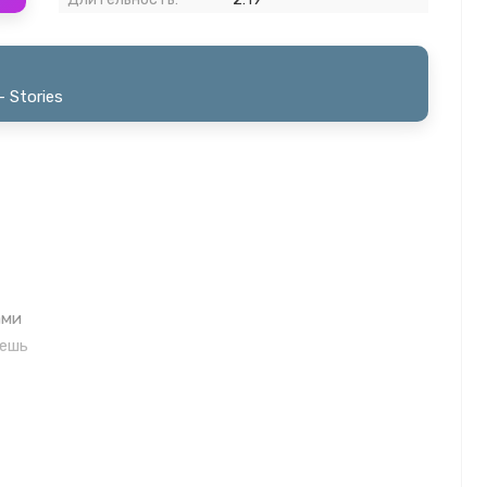
 Stories
ами
жешь