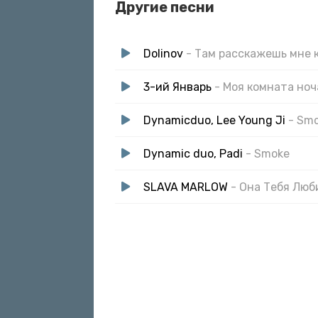
Другие песни
5 звезд в отеле че ты пожимаешь плеч
Повтор Jack Daniels может ты расска
Че там было в начале на фон Jim Carrey
Dolinov
- Там расскажешь мне 
Давай утону в печали
3-ий Январь
- Моя комната но
Dynamicduo, Lee Young Ji
- Sm
Dynamic duo, Padi
- Smoke
SLAVA MARLOW
- Она Тебя Люб