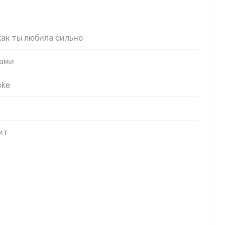
ами
жешь
как ты любила сильно
чами
oke
ит