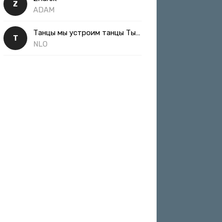
Z
ADAM
Танцы мы устроим танцы Ты такая классная
Т
NLO