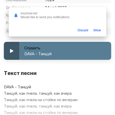
Скачиваний:
1 024
Опубликовано:
04 май 2023
muznow.net
Качество:
320 kbps, Stereo
Would like to send you notifications
Размер:
5.37 МБ
Discard
Allow
Длительность:
2:19
Слушать
DAVA - Танцуй
Текст песни
DAVA - Танцуй
Танцуй, как пчела, танцуй, как вчера
Танцуй, как пчела на стойке по вечерам
Танцуй, как пчела, танцуй, как вчера
Танцуй, как пчела на стойке по вечерам