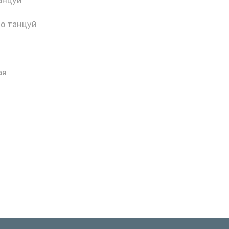
анцуй
то танцуй
ая