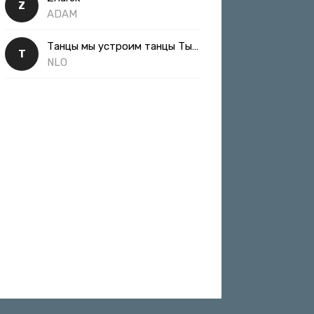
Z
ADAM
Танцы мы устроим танцы Ты такая классная
Т
NLO