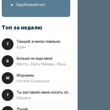
Зарубежный поп
Топ за неделю
Танцюй зі мною повільно
Т
Адам
Больше не ищи меня
Б
Niletto, Олега Майами, Леша Свик
Жоржини
Ж
Наталія Бучинська
Ты заставлял меня сосать полная
Т
Daryana
Zhurek