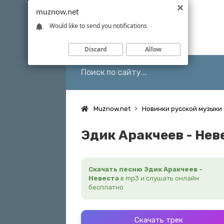
muznow.net
Would like to send you notifications
Discard
Allow
Muznow.net
Новинки русской музыки
Эдик Аракчеев - Нев
Скачать песню Эдик Аракчеев -
Невеста
в mp3 и слушать онлайн
бесплатно
Скачать трек