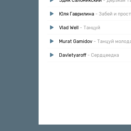
Эдик Салоникский
- Дерзкая т
Юля Гаврилина
- Забей и прос
Vlad Well
- Танцуй
Murat Gamidov
- Танцуй молод
Davletyaroff
- Сердцеедка