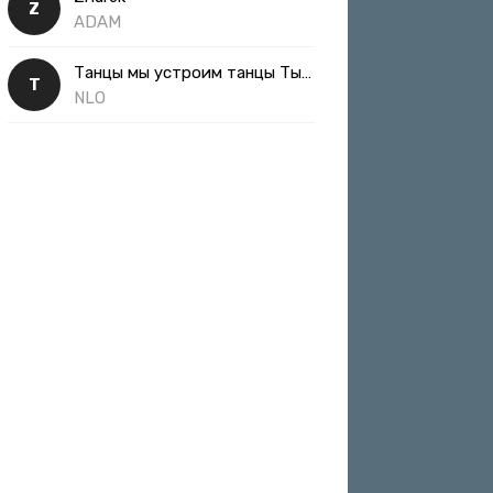
Z
ADAM
Танцы мы устроим танцы Ты такая классная
Т
NLO