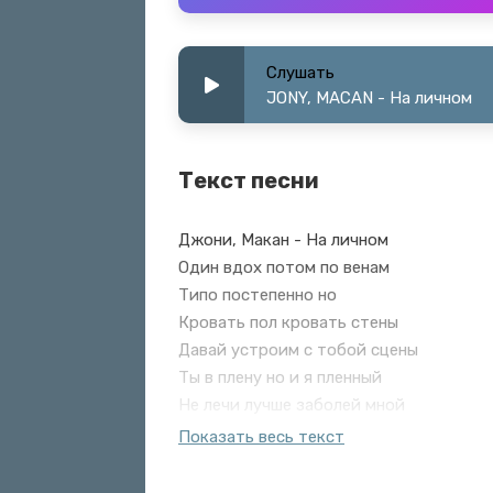
Слушать
JONY, MACAN - На личном
Текст песни
Джони, Макан - На личном
Один вдох потом по венам
Типо постепенно но
Кровать пол кровать стены
Давай устроим с тобой сцены
Ты в плену но и я пленный
Не лечи лучше заболей мной
Но вдыхаю как безумный
Показать весь текст
Тебя каждый раз как последний