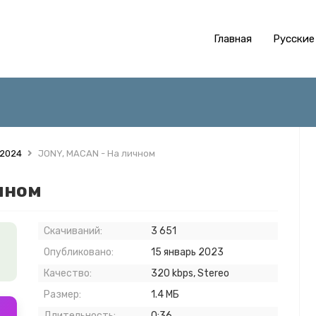
Главная
Русские
 2024
JONY, MACAN - На личном
чном
Скачиваний:
3 651
Опубликовано:
15 январь 2023
Качество:
320 kbps, Stereo
Размер:
1.4 МБ
Длительность:
0:36