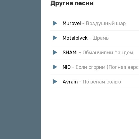
Другие песни
Даже если нас не было здесь
И все стихи пел им по белому
Нам уже не уйти с тобой целыми
Murovei
- Воздушный шар
Нас не ранить чужими прицелами
Целься в меня знаешь если нас не было
Motelblvck
- Шрамы
SHAMI
- Обманчивый тандем
NЮ
- Если сгорим (Полная верс
Avram
- По венам солью