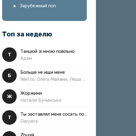
Зарубежный поп
Топ за неделю
Танцюй зі мною повільно
Т
Адам
Больше не ищи меня
Б
Niletto, Олега Майами, Леша Свик
Жоржини
Ж
Наталія Бучинська
Ты заставлял меня сосать полная
Т
Daryana
Zhurek