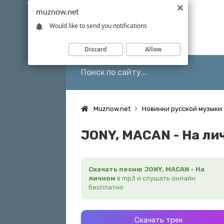
muznow.net
Would like to send you notifications
Discard
Allow
Muznow.net
Новинки русской музыки
JONY, MACAN - На ли
Скачать песню JONY, MACAN - На
личном
в mp3 и слушать онлайн
бесплатно
Скачать трек