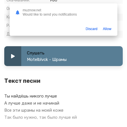
Скачиваний:
986
Опубликовано:
24 декабрь 2022
muznow.net
Would like to send you notifications
Качество:
320 kbps, Stereo
Размер:
6.35 МБ
Discard
Allow
Длительность:
2:42
Слушать
Motelblvck - Шрамы
Текст песни
Ты найдёшь никого лучше
А лучше даже и не начинай
Все эти шрамы на моей коже
Так было нужно, так было лучше ей