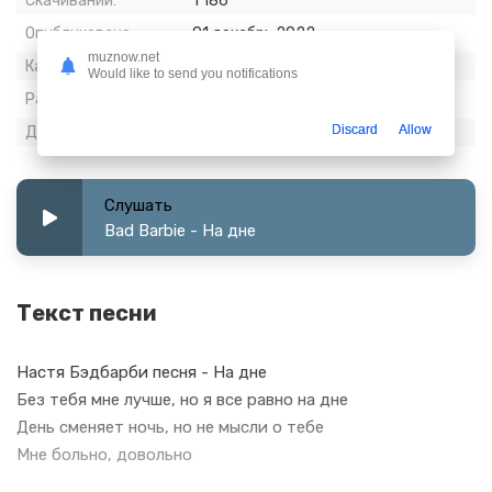
Скачиваний:
1 186
Опубликовано:
01 декабрь 2022
muznow.net
Качество:
320 kbps, Stereo
Would like to send you notifications
Размер:
5.63 МБ
Discard
Allow
Длительность:
2:24
Слушать
Bad Barbie - На дне
Текст песни
Настя Бэдбарби песня - На дне
Без тебя мне лучше, но я все равно на дне
День сменяет ночь, но не мысли о тебе
Мне больно, довольно