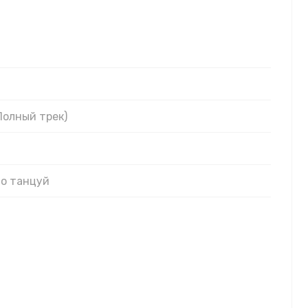
Полный трек)
то танцуй