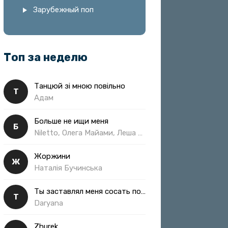
Зарубежный поп
Топ за неделю
Танцюй зі мною повільно
Т
Адам
Больше не ищи меня
Б
Niletto, Олега Майами, Леша Свик
Жоржини
Ж
Наталія Бучинська
Ты заставлял меня сосать полная
Т
Daryana
Zhurek