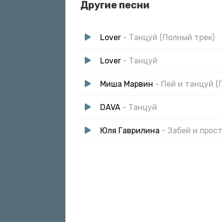
Другие песни
И не вспоминай о том что тушь течет
Танцуй ему на зло
А ты танцуй детка просто танцуй
Lover
- Танцуй (Полный трек)
И не вспоминай о том что тушь течет
Танцуй ему на зло
Lover
- Танцуй
Миша Марвин
- Пей и танцуй (
DAVA
- Танцуй
Юля Гаврилина
- Забей и прос