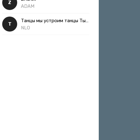
Z
ADAM
Танцы мы устроим танцы Ты такая классная
Т
NLO