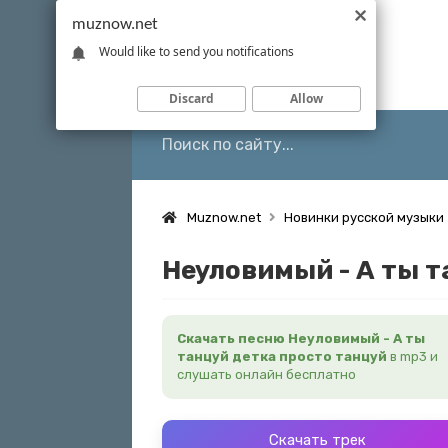
muznow.net
Would like to send you notifications
Discard
Allow
Muznow.net
Новинки русской музыки
Неуловимый - А ты т
Скачать песню Неуловимый - А ты
танцуй детка просто танцуй
в mp3 и
слушать онлайн бесплатно
Скачать трек