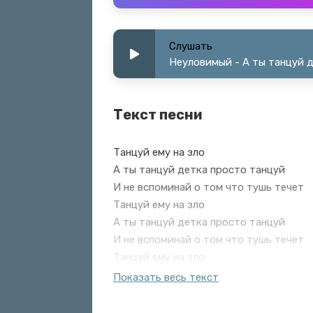
Слушать
Неуловимый - А ты танцуй 
Текст песни
Танцуй ему на зло
А ты танцуй детка просто танцуй
И не вспоминай о том что тушь течет
Танцуй ему на зло
А ты танцуй детка просто танцуй
И не вспоминай о том что тушь течет
Танцуй ему на зло
Показать весь текст
Танцуй ему на зло
А ты танцуй детка просто танцуй