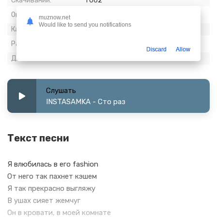
Скачиваний:
1 062
Опубликовано:
16 декабрь 2022
muznow.net
Would like to send you notifications
Качество:
320 kbps, Stereo
Размер:
5.04 МБ
Discard
Allow
Длительность:
2:11
Слушать
INSTASAMKA - Сто раз
Текст песни
Я влюбилась в его fashion
От него так пахнет кэшем
Я так прекрасно выгляжу
В ушах сияет жемчуг
Он в кровати, в моей комнате