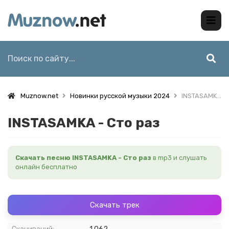
Muznow.net
Новинки русской музыки 2024
INSTASAMKA - Сто раз
INSTASAMKA - Сто раз
Скачать песню INSTASAMKA - Сто раз
в mp3 и слушать
онлайн бесплатно
Скачать трек