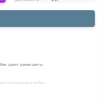
юбви, дарят дамам цветы
наются мужчинам в любви