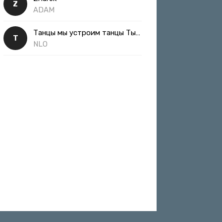
Z
ADAM
Танцы мы устроим танцы Ты такая классная
Т
NLO