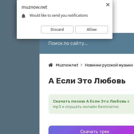
muznow.net
Would like to send you notifications
Discard
Allow
Muznow.net
Новинки русской музыки
А Если Это Любовь
Скачать песню А Если Это Любовь
в
mp3 и слушать онлайн бесплатно
Скачать трек