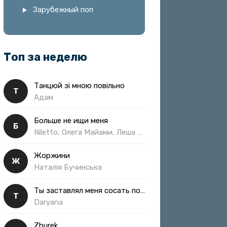
Зарубежный поп
Топ за неделю
Танцюй зі мною повільно
Т
Адам
Больше не ищи меня
Б
Niletto, Олега Майами, Леша Свик
Жоржини
Ж
Наталія Бучинська
Ты заставлял меня сосать полная
Т
Daryana
Zhurek