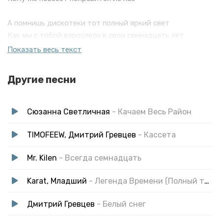
А помнишь дискотеки тот полный яркий свет
Как мы с тобой взрослели в свои семнадцать лет
А помнишь дискотеки до самого утра
Показать весь текст
И как назло опять тебе домой пора
Другие песни
На старенькой девятке по улицам ночным
Бензина ноль в остатке, но батя дал ключи
Знакомая кассета, хрипит магнитофон
Сюзанна Светличная
- Качаем Весь Район
Семнадцатое лето и наш район
TIMOFEEW, Дмитрий Гревцев
- Кассета
Mr. Kilen
- Всегда семнадцать
Karat, Младший
- Легенда Времени (Полный трек)
Дмитрий Гревцев
- Белый снег