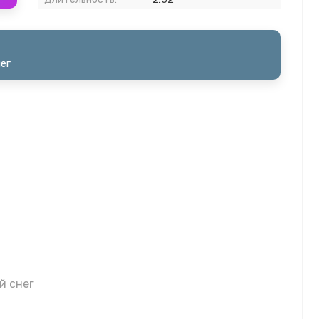
ег
й снег