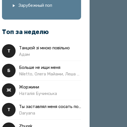
Зарубежный поп
Топ за неделю
Танцюй зі мною повільно
Т
Адам
Больше не ищи меня
Б
Niletto, Олега Майами, Леша Свик
Жоржини
Ж
Наталія Бучинська
Ты заставлял меня сосать полная
Т
Daryana
Zhurek