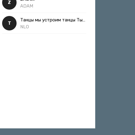
Z
ADAM
Танцы мы устроим танцы Ты такая классная
Т
NLO