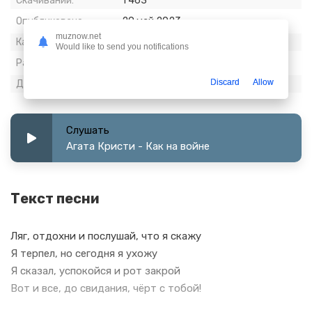
Скачиваний:
1 463
Опубликовано:
29 май 2023
muznow.net
Качество:
320 kbps, Stereo
Would like to send you notifications
Размер:
9.37 МБ
Discard
Allow
Длительность:
4:05
Слушать
Агата Кристи - Как на войне
Текст песни
Ляг, отдохни и послушай, что я скажу
Я терпел, но сегодня я ухожу
Я сказал, успокойся и рот закрой
Вот и все, до свидания, чёрт с тобой!