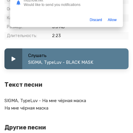
Скачиваний:
1 063
muznow.net
Would like to send you notifications
Опубликовано:
26 май 2023
Качество:
320 kbps, Stereo
Discard
Allow
Размер:
5.5 МБ
Длительность:
2:23
Слушать
SIGMA, TypeLuv - BLACK MASK
Текст песни
SIGMA, TypeLuv - На мне чёрная маска
На мне чёрная маска
Другие песни