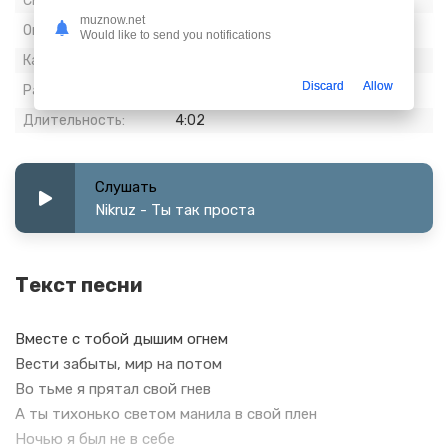
Скачиваний:
1 300
muznow.net
Опубликовано:
08 август 2021
Would like to send you notifications
Качество:
320 kbps, Stereo
Discard
Allow
Размер:
9.25 МБ
Длительность:
4:02
Слушать
Nikruz - Ты так проста
Текст песни
Вместе с тобой дышим огнем
Вести забыты, мир на потом
Во тьме я прятал свой гнев
А ты тихонько светом манила в свой плен
Ночью я был не в себе