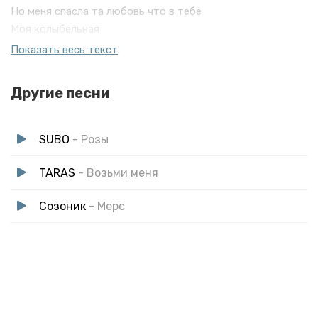
Но меня спасла та любовь что в тебе
Моя колыбельная
Без тебя я демон
Показать весь текст
Ты так проста
Что я попал, попал в капкан
Другие песни
Не освобождай ты меня
SUBO
- Розы
TARAS
- Возьми меня
Созоник
- Мерс