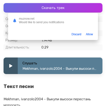
Скачать трек
Скачиваний:
840
muznow.net
Would like to send you notifications
Опубликовано:
08 май 2023
Качество:
320 kbps, Stereo
Discard
Allow
Размер:
1.14 МБ
Длительность:
0:29
Слушать
Mekhman, ivanzolo2004 - Выкупи высоси перестань моросить
Текст песни
Mekhman, ivanzolo2004 - Выкупи высоси перестань
моросить