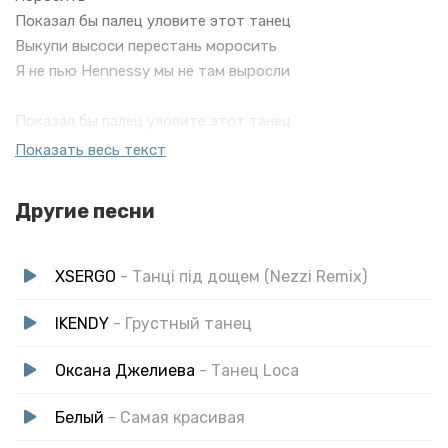
Показал бы палец уловите этот танец
Выкупи высоси перестань моросить
Я не пью Hennessy мы не там выросли
Показал бы палец уловите этот танец
Выкупи высоси перестань моросить
Показать весь текст
Я не пью Hennessy мы не там выросли
Другие песни
XSERGO
- Танці під дощем (Nezzi Remix)
IKENDY
- Грустный танец
Оксана Джелиева
- Танец Loca
Белый
- Самая красивая