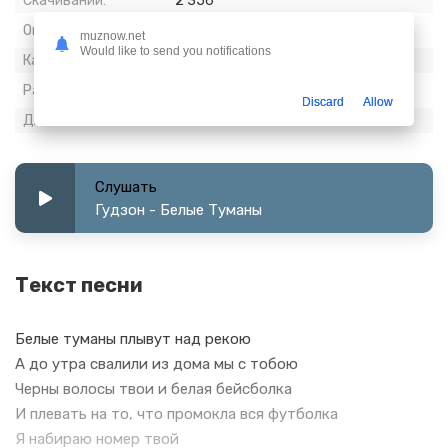
Скачиваний:
2 356
Опубликовано:
08 август 2021
muznow.net
Would like to send you notifications
Качество:
320 kbps, Stereo
Размер:
7.28 МБ
Discard
Allow
Длительность:
3:10
Слушать
Гудзон - Белые Туманы
Текст песни
Белые туманы плывут над рекою
А до утра свалили из дома мы с тобою
Черны волосы твои и белая бейсболка
И плевать на то, что промокла вся футболка
Я набираю номер твой