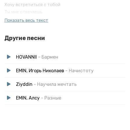
Хочу встретиться с тобой
Ты мне отвечаешь
Говоришь — скучаешь
Показать весь текст
Под лучами янтаря этот вечер для тебя
В закате ало-красное подарит все прекрасное
Другие песни
HOVANNII
- Бармен
EMIN, Игорь Николаев
- Начистоту
Ziyddin
- Научила мечтать
EMIN, Алсу
- Разные