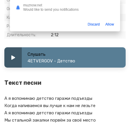
Скачиваний:
652
muznow.net
Опубликовано:
02 май 2023
Would like to send you notifications
Качество:
320 kbps, Stereo
Discard
Allow
Размер:
5.07 МБ
Длительность:
2:12
Слушать
4ETVERGOV - Детство
Текст песни
А я вспоминаю детство гаражи подъезды
Когда напиваемся вы лучше к нам не лезьте
А я вспоминаю детство гаражи подъезды
Мы стальной закалки порвём за своё место