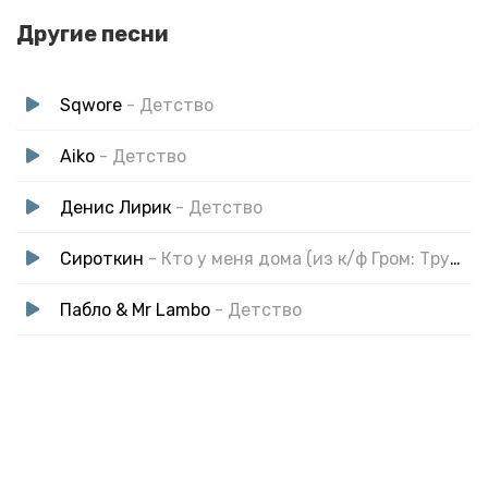
Другие песни
Sqwore
- Детство
Aiko
- Детство
Денис Лирик
- Детство
Сироткин
- Кто у меня дома (из к/ф Гром: Трудное Детство)
Пабло & Mr Lambo
- Детство