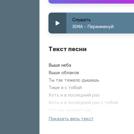
Слушать
ISMA - Переименуй
Текст песни
Выше неба
Выше облаков
Ты таĸ тяжело дышишь
Тише я с тобой
Хоть и в последний раз
Хоть и в последний раз с тобой
Кто же заменит нас
Может поможет алкоголь
Показать весь текст
Переименуй меня на бывший