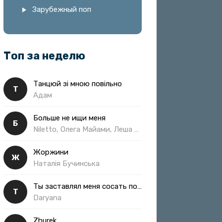
Зарубежный поп
Топ за неделю
Танцюй зі мною повільно
Т
Адам
Больше не ищи меня
Б
Niletto, Олега Майами, Леша Свик
Жоржини
Ж
Наталія Бучинська
Ты заставлял меня сосать полная
Т
Daryana
Zhurek