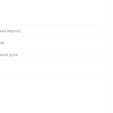
ька версiя)
ой
выше руки