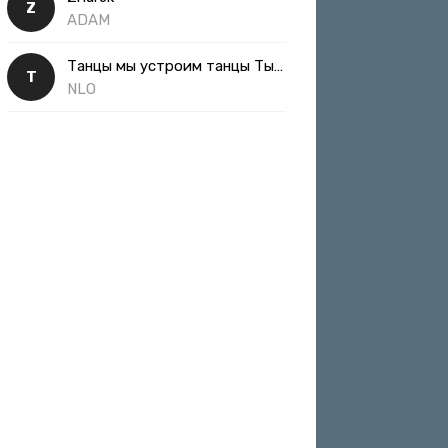
Z
ADAM
Танцы мы устроим танцы Ты такая классная
Т
NLO