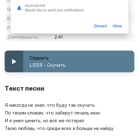
Скачиваний:
714
muznow.net
Опубликовано:
21 апрель 2023
Would like to send you notifications
Качество:
320 kbps, Stereo
Discard
Allow
Размер:
6.18 МБ
Длительность:
2:41
Слушать
LIZER - Скучать
Текст песни
Я никогда не знал, что буду так скучать
По твоим словам, что заберут печаль мою
И я умел ценить, но всё же потерял
Твою любовь, что среди всех я больше не найду