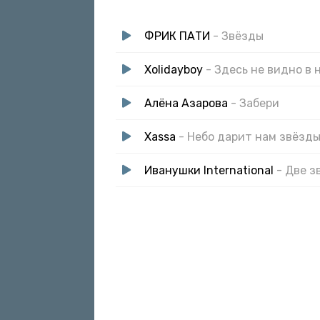
ФРИК ПАТИ
- Звёзды
Xolidayboy
- Здесь не видно в 
Алёна Азарова
- Забери
Xassa
- Небо дарит нам звёзд
Иванушки International
- Две з