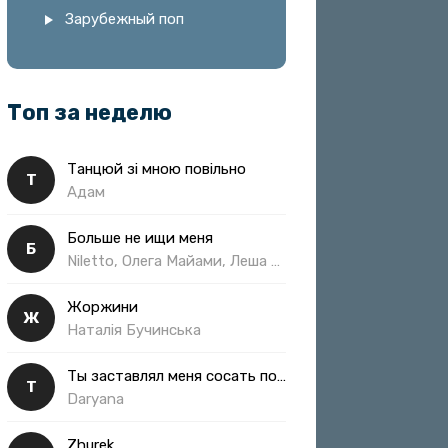
Зарубежный поп
Топ за неделю
Танцюй зі мною повільно
Т
Адам
Больше не ищи меня
Б
Niletto, Олега Майами, Леша Свик
Жоржини
Ж
Наталія Бучинська
Ты заставлял меня сосать полная
Т
Daryana
Zhurek