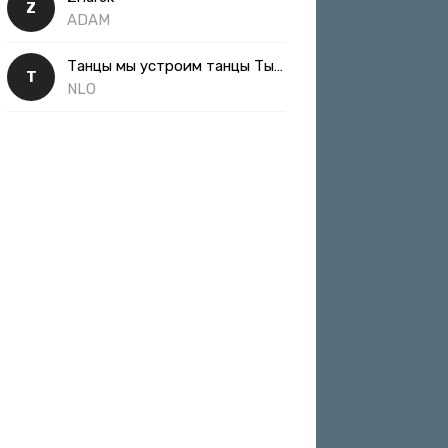
Z
ADAM
Танцы мы устроим танцы Ты такая классная
Т
NLO