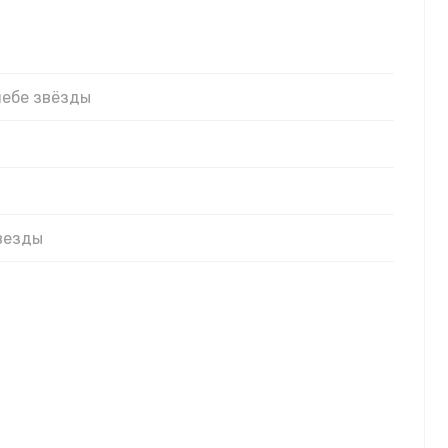
небе звёзды
ы
везды