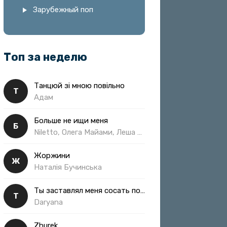
Зарубежный поп
Топ за неделю
Танцюй зі мною повільно
Т
Адам
Больше не ищи меня
Б
Niletto, Олега Майами, Леша Свик
Жоржини
Ж
Наталія Бучинська
Ты заставлял меня сосать полная
Т
Daryana
Zhurek