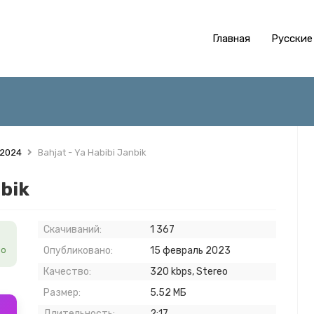
Главная
Русские
 2024
Bahjat - Ya Habibi Janbik
nbik
Скачиваний:
1 367
но
Опубликовано:
15 февраль 2023
Качество:
320 kbps, Stereo
Размер:
5.52 МБ
Длительность:
2:17