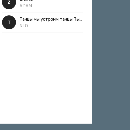
Z
ADAM
Танцы мы устроим танцы Ты такая классная
Т
NLO