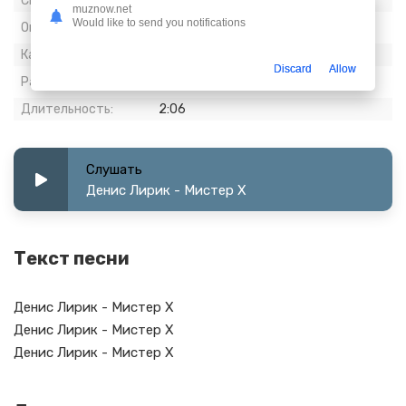
Скачиваний:
962
muznow.net
Would like to send you notifications
Опубликовано:
14 февраль 2023
Качество:
320 kbps, Stereo
Discard
Allow
Размер:
4.85 МБ
Длительность:
2:06
Слушать
Денис Лирик - Мистер Х
Текст песни
Денис Лирик - Мистер Х
Денис Лирик - Мистер Х
Денис Лирик - Мистер Х