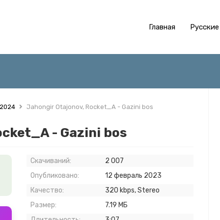
Главная
Русские
 2024
Jahongir Otajonov, Rocket_A - Gazini bos
cket_A - Gazini bos
Скачиваний:
2 007
Опубликовано:
12 февраль 2023
Качество:
320 kbps, Stereo
Размер:
7.19 МБ
Длительность:
3:07