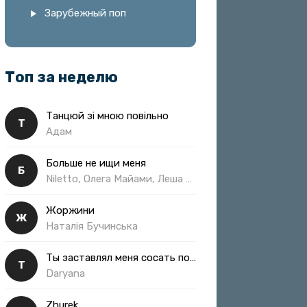
Зарубежный поп
Топ за неделю
Танцюй зі мною повільно
Т
Адам
Больше не ищи меня
Б
Niletto, Олега Майами, Леша Свик
Жоржини
Ж
Наталія Бучинська
Ты заставлял меня сосать полная
Т
Daryana
Zhurek