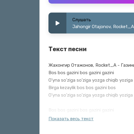
Слушать
Jahongir Otajonov, Rocket_A 
Текст песни
Жахонгир Отажонов, Rocket_A - Газин
Bos bos gazini bos gazini gazini
O'yna so'ziga so'ziga yozga chiqib yoziga
Birga kezaylik bos bos gazini bos
O'yna so'ziga so'ziga yozga chiqib yoziga
Bos bos gazini bos gazini gazini
O'yna so'ziga so'ziga yozga chiqib yoziga
Показать весь текст
Birga kezaylik bos bos gazini bos
O'yna so'ziga so'ziga yozga chiqib yoziga