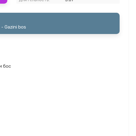
- Gazini bos
и бос