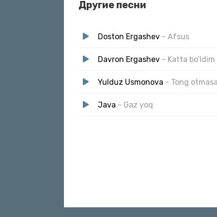
Другие песни
Jahongir Otajonov, Rocket_A - Gazini bo
Doston Ergashev
- Afsus
Davron Ergashev
- Katta bo’ldim
Yulduz Usmonova
- Tong otmas
Java
- Gaz yoq