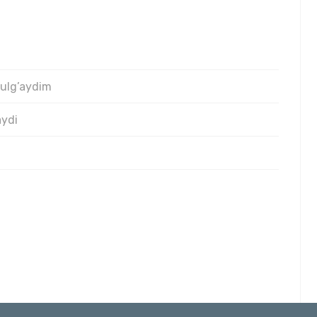
s
 ulg’aydim
aydi