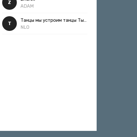
Z
ADAM
Танцы мы устроим танцы Ты такая классная
Т
NLO