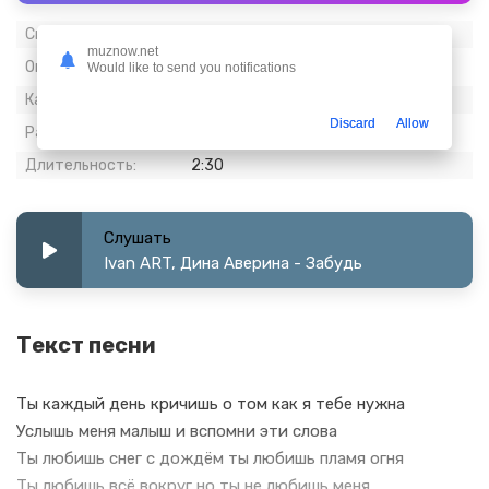
Скачиваний:
1 427
muznow.net
Опубликовано:
09 февраль 2023
Would like to send you notifications
Качество:
320 kbps, Stereo
Discard
Allow
Размер:
5.88 МБ
Длительность:
2:30
Слушать
Ivan ART, Дина Аверина - Забудь
Текст песни
Ты каждый день кричишь о том как я тебе нужна
Услышь меня малыш и вспомни эти слова
Ты любишь снег с дождём ты любишь пламя огня
Ты любишь всё вокруг но ты не любишь меня