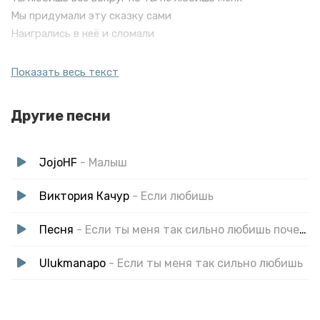
Мы придумали эту сказку сами
Наигрались в неё и сломали
Забудь меня я тебя давно забыла
Показать весь текст
Я верила тебе но не любила
Жизнь новую начну и я так рада
Другие песни
Мне не звони забудь меня так надо
JojoHF
- Малыш
Виктория Качур
- Если любишь
Песня
- Если ты меня так сильно любишь почему так холодно
Ulukmanapo
- Если ты меня так сильно любишь