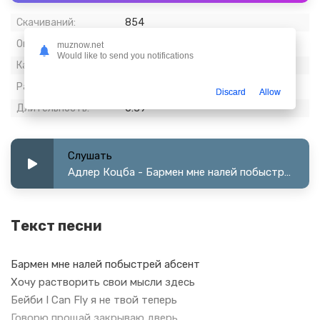
Скачиваний:
854
Опубликовано:
08 февраль 2023
muznow.net
Would like to send you notifications
Качество:
320 kbps, Stereo
Размер:
1.5 МБ
Discard
Allow
Длительность:
0:39
Слушать
Адлер Коцба - Бармен мне налей побыстрей абсент
Текст песни
Бармен мне налей побыстрей абсент
Хочу растворить свои мысли здесь
Бейби I Can Fly я не твой теперь
Говорю прощай закрываю дверь