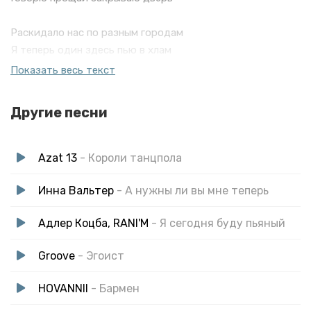
Раскидало нас по разным городам
Я теперь один здесь пью в хлам
Раскидало нас по разным городам
Показать весь текст
Ты теперь не моя мадам
Другие песни
Azat 13
- Короли танцпола
Инна Вальтер
- А нужны ли вы мне теперь
Адлер Коцба, RANI'M
- Я сегодня буду пьяный
Groove
- Эгоист
HOVANNII
- Бармен