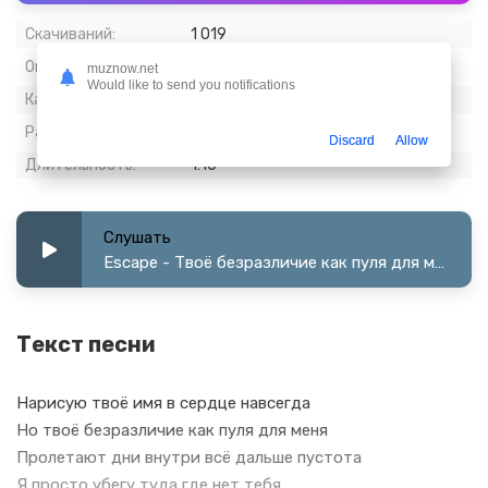
Скачиваний:
1 019
Опубликовано:
07 февраль 2023
muznow.net
Would like to send you notifications
Качество:
320 kbps, Stereo
Размер:
2.72 МБ
Discard
Allow
Длительность:
1:10
Слушать
Escape - Твоё безразличие как пуля для меня
Текст песни
Нарисую твоё имя в сердце навсегда
Но твоё безразличие как пуля для меня
Пролетают дни внутри всё дальше пустота
Я просто убегу туда где нет тебя