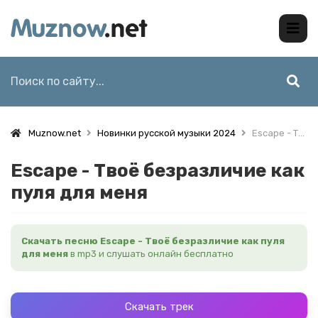
Muznow.net
Новинки русской музыки 2024
Escape - Твоё безразличие как пуля для меня
Escape - Твоё безразличие как
пуля для меня
Скачать песню Escape - Твоё безразличие как пуля
для меня
в mp3 и слушать онлайн бесплатно
Скачать трек