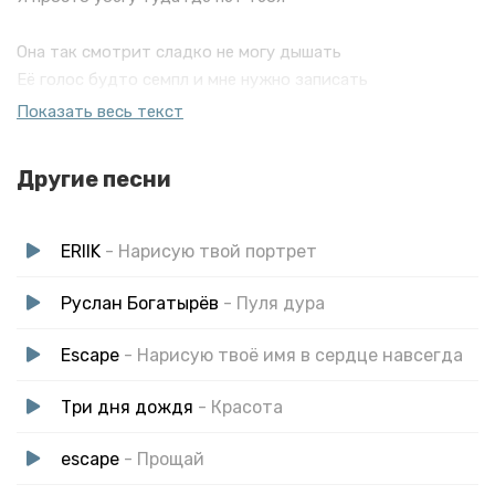
Она так смотрит сладко не могу дышать
Её голос будто семпл и мне нужно записать
Каждую минуту рядом я хочу летать
Показать весь текст
И мне не нужны причини чтобы тебя обнимать
Другие песни
Бейби я ты счастье когда вижу твой смех
Её красота это мой единственный грех
Если это сон то не буди меня прошу
ERIIK
- Нарисую твой портрет
В этом море утонул это мой единственный способ
Быть к тебе ближе без лишних вопросов
Руслан Богатырёв
- Пуля дура
Escape
- Нарисую твоё имя в сердце навсегда
Три дня дождя
- Красота
escape
- Прощай