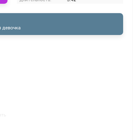
я девочка
ять