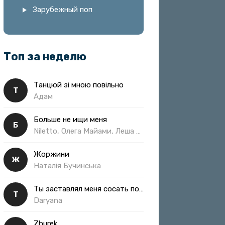
Зарубежный поп
Топ за неделю
Танцюй зі мною повільно
Т
Адам
Больше не ищи меня
Б
Niletto, Олега Майами, Леша Свик
Жоржини
Ж
Наталія Бучинська
Ты заставлял меня сосать полная
Т
Daryana
Zhurek