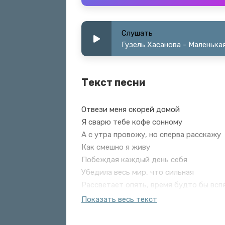
Слушать
Гузель Хасанова - Маленька
Текст песни
Отвези меня скорей домой
Я сварю тебе кофе сонному
А с утра провожу, но сперва расскажу
Как смешно я живу
Побеждая каждый день себя
Убедила весь мир, что сильная
Рассветает опять, время будто бы всп
Ты приснись, надо спать
Показать весь текст
Маленькая девочка, приди
Тут кто-то лег, лишь дороже