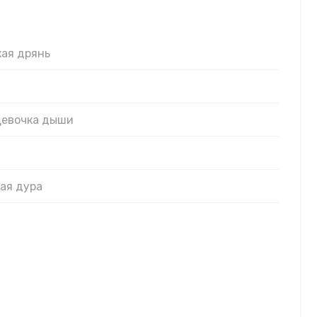
кая дрянь
Девочка дыши
а
тв
кая дура