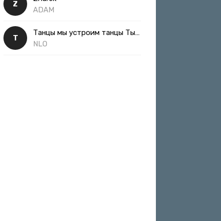
Z
ADAM
Танцы мы устроим танцы Ты такая классная
Т
NLO