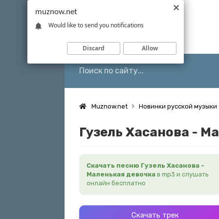
muznow.net
Would like to send you notifications
Discard
Allow
Muznow.net
Новинки русской музыки
Гузель Хасанова - М
Скачать песню Гузель Хасанова -
Маленькая девочка
в mp3 и слушать
онлайн бесплатно
Скачать трек