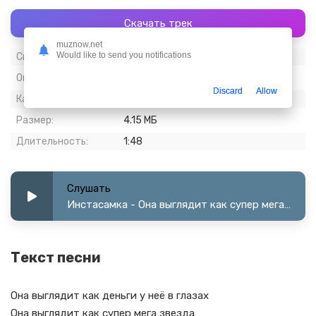
Скачать трек
muznow.net
Would like to send you notifications
Скачиваний:
7 416
Опубликовано:
04 февраль 2023
Discard
Allow
Качество:
320 kbps, Stereo
Размер:
4.15 МБ
Длительность:
1:48
Слушать
Инстасамка - Она выглядит как супер мега звезда (speed up)
Текст песни
Она выглядит как деньги у неё в глазах
Она выглядит как супер мега звезда