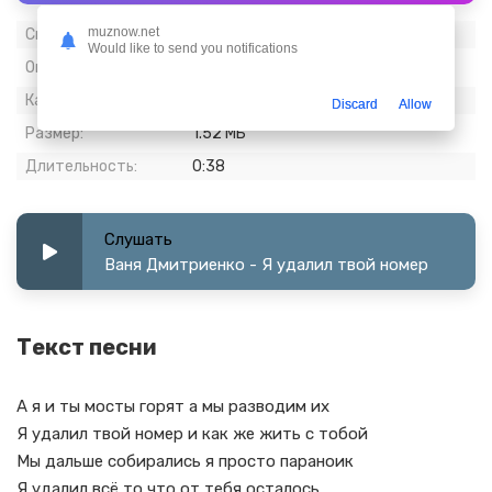
muznow.net
Скачиваний:
2 234
Would like to send you notifications
Опубликовано:
30 январь 2023
Качество:
320 kbps, Stereo
Discard
Allow
Размер:
1.52 МБ
Длительность:
0:38
Слушать
Ваня Дмитриенко - Я удалил твой номер
Текст песни
А я и ты мосты горят а мы разводим их
Я удалил твой номер и как же жить с тобой
Мы дальше собирались я просто параноик
Я удалил всё то что от тебя осталось