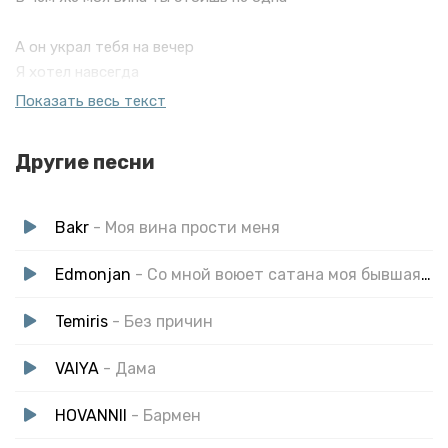
А он украл тебя на вечер
Я хотел навсегда
Быстро тают вокруг свечи
Показать весь текст
Это встреча беда
А он стоит с тобой в обнимку словно дразнит меня
Другие песни
Ты глазами ловишь искры эти искры огня
Bakr
- Моя вина прости меня
Edmonjan
- Со мной воюет сатана моя бывшая жена
Temiris
- Без причин
VAIYA
- Дама
HOVANNII
- Бармен