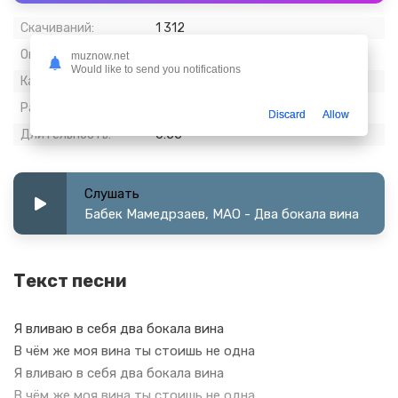
Скачиваний:
1 312
Опубликовано:
12 январь 2023
muznow.net
Would like to send you notifications
Качество:
320 kbps, Stereo
Размер:
2.11 МБ
Discard
Allow
Длительность:
0:55
Слушать
Бабек Мамедрзаев, MAO - Два бокала вина
Текст песни
Я вливаю в себя два бокала вина
В чём же моя вина ты стоишь не одна
Я вливаю в себя два бокала вина
В чём же моя вина ты стоишь не одна