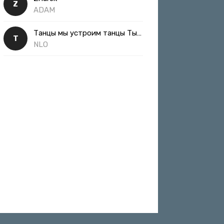
Z
ADAM
Танцы мы устроим танцы Ты такая классная
Т
NLO