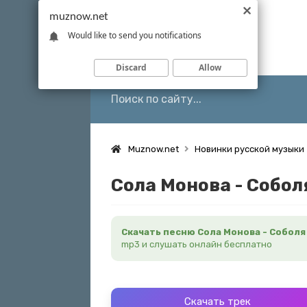
muznow.net
Would like to send you notifications
Discard
Allow
Muznow.net
Новинки русской музыки
Сола Монова - Собол
Скачать песню Сола Монова - Соболя
mp3 и слушать онлайн бесплатно
Скачать трек