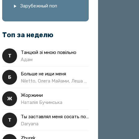
Зарубежный поп
Топ за неделю
Танцюй зі мною повільно
Т
Адам
Больше не ищи меня
Б
Niletto, Олега Майами, Леша Свик
Жоржини
Ж
Наталія Бучинська
Ты заставлял меня сосать полная
Т
Daryana
Zhurek