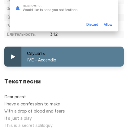
Скачиваний:
1 563
muznow.net
Опубликовано:
29 апрель 2024
Would like to send you notifications
Качество:
320 kbps, Stereo
Discard
Allow
Размер:
7.36 МБ
Длительность:
3:12
Слушать
IVE - Accendio
Текст песни
Dear priest
I have a confession to make
With a drop of blood and tears
It’s just a play
This is a secret soliloquy