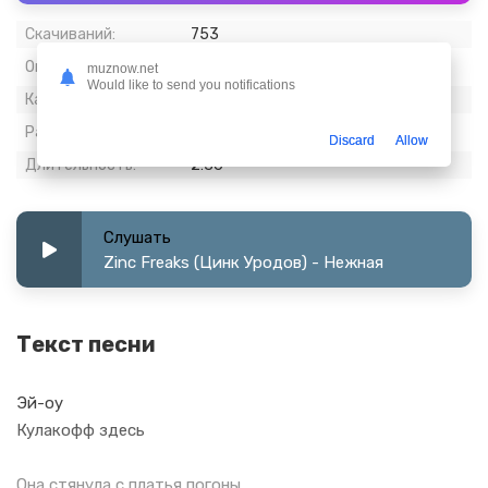
Скачиваний:
753
Опубликовано:
27 апрель 2024
muznow.net
Would like to send you notifications
Качество:
320 kbps, Stereo
Размер:
5.99 МБ
Discard
Allow
Длительность:
2:36
Слушать
Zinc Freaks (Цинк Уродов) - Нежная
Текст песни
Эй-оу
Кулакофф здесь
Она стянула с платья погоны