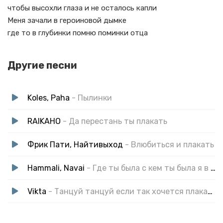
чтобы высохли глаза и не осталось капли
Меня зачали в героиновой дымке
где то в глубинки помню поминки отца
Другие песни
Koles, Paha
- Пылинки
RAIKAHO
- Да перестань ты плакать
Фрик Пати, Найтивыход
- Влюбиться и плакать
Hammali, Navai
- Где ты была с кем ты была я в подъездах пел (speed up)
Vikta
- Танцуй танцуй если так хочется плакать