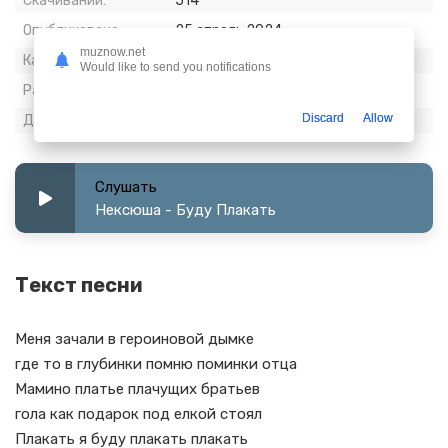
Скачиваний:
514
Опубликовано:
25 апрель 2024
muznow.net
Качество:
320 kbps, Stereo
Would like to send you notifications
Размер:
6.69 МБ
Discard
Allow
Длительность:
2:53
Слушать
Нексюша - Буду Плакать
Текст песни
Меня зачали в героиновой дымке
где то в глубинки помню поминки отца
Мамино платье плачущих братьев
гола как подарок под елкой стоял
Плакать я буду плакать плакать