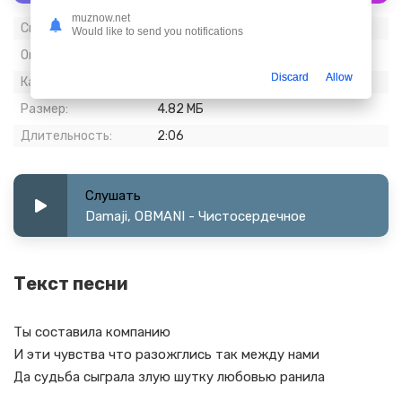
muznow.net
Скачиваний:
501
Would like to send you notifications
Опубликовано:
23 апрель 2024
Discard
Allow
Качество:
320 kbps, Stereo
Размер:
4.82 МБ
Длительность:
2:06
Слушать
Damaji, OBMANI - Чистосердечное
Текст песни
Ты составила компанию
И эти чувства что разожглись так между нами
Да судьба сыграла злую шутку любовью ранила