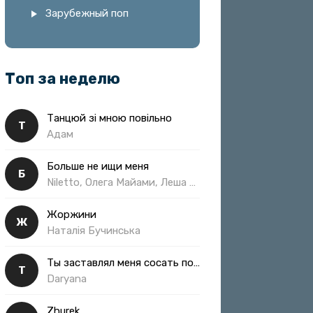
Зарубежный поп
Топ за неделю
Танцюй зі мною повільно
Т
Адам
Больше не ищи меня
Б
Niletto, Олега Майами, Леша Свик
Жоржини
Ж
Наталія Бучинська
Ты заставлял меня сосать полная
Т
Daryana
Zhurek