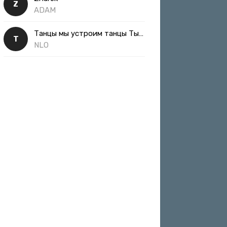
Z
ADAM
Танцы мы устроим танцы Ты такая классная
Т
NLO