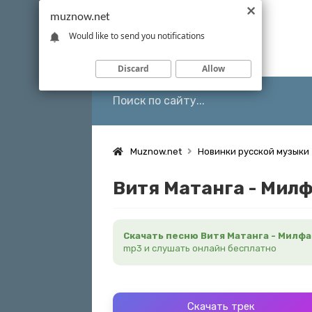
muznow.net
Would like to send you notifications
Discard
Allow
Muznow.net
Новинки русской музыки
Витя Матанга - Мил
Скачать песню Витя Матанга - Милфа
mp3 и слушать онлайн бесплатно
Скачать трек