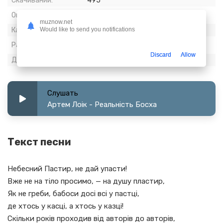
Скачиваний:
495
Опубликовано:
18 апрель 2024
muznow.net
Would like to send you notifications
Качество:
320 kbps, Stereo
Размер:
8.83 МБ
Discard
Allow
Длительность:
3:45
Слушать
Артем Лоік - Реальність Босха
Текст песни
Небесний Пастир, не дай упасти!
Вже не на тіло просимо, — на душу пластир,
Як не греби, бабоси досі всі у пастці,
де хтось у касці, а хтось у казці!
Скільки років проходив від авторів до авторів,