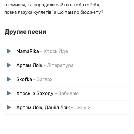
втомився, та порадили зайти на «АвтоРІА»,
повна пазуха куплетів, а що там по бюджету?
Другие песни
MamaRika
- Хтось Йде
Артем Лоік
- Література
Skofka
- Заглох
Хтось Із Заходу
- Забиваю
Артем Лоік, Даніїл Лоік
- Сину 2