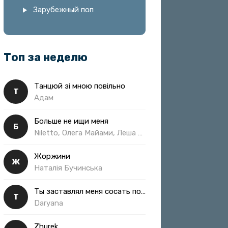
Зарубежный поп
Топ за неделю
Танцюй зі мною повільно
Т
Адам
Больше не ищи меня
Б
Niletto, Олега Майами, Леша Свик
Жоржини
Ж
Наталія Бучинська
Ты заставлял меня сосать полная
Т
Daryana
Zhurek