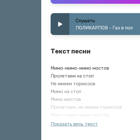
Слушать
ПОЛИКАРПОВ - Газ в пол
Текст песни
Мимо-мимо-мимо мостов
Пролетаем на стоп
Не имеем тормозов
Мимо на стоп
Мимо мостов
Пролетаем, не имеем тормозов
Мимо-мимо-мимо мостов
Пролетаем мы с ней ночью
Показать весь текст
Она хочет газ в пол
Я тобою озабочен