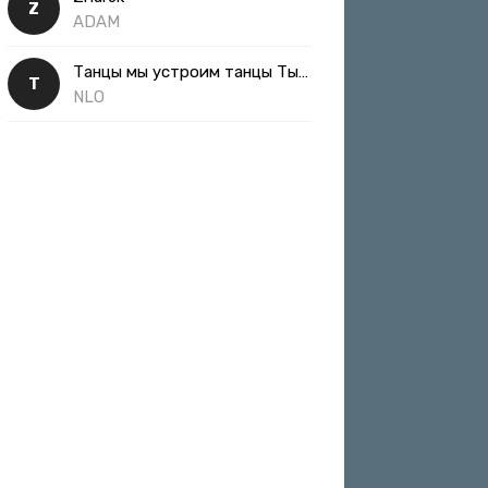
Z
ADAM
Танцы мы устроим танцы Ты такая классная
Т
NLO