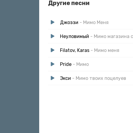
Другие песни
И походу на сто
Что мы будем с тобой делать
Не узнает никто
Джоззи
- Мимо Меня
Это мой стиль, да
Да, это мой…
Неуловимый
- Мимо магазина 
Хочешь, чтобы нежно
Filatov, Karas
- Мимо меня
Не проси нас
А я залетаю так красиво
Pride
- Мимо
Дело даже не в стиле
Следующую настигли
Экси
- Мимо твоих поцелуев