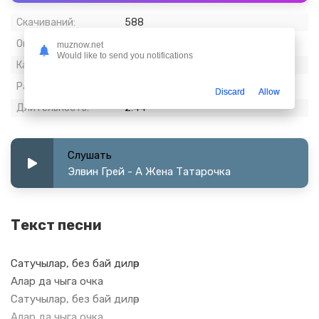
Скачиваний:
588
Опубликовано:
16 апрель 2024
muznow.net
Would like to send you notifications
Качество:
320 kbps, Stereo
Размер:
6.46 МБ
Discard
Allow
Длительность:
2:44
Слушать
Элвин Грей - А Жена Татарочка
Текст песни
Сатучылар, без бай диләр
Алар да чыга очка
Сатучылар, без бай диләр
Алар да чыга очка