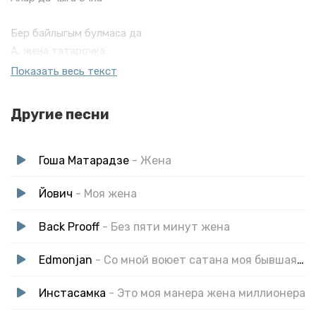
Бер байлыгым булмаса да
А, жена татарочка
Бер байлыгым булмаса да
Показать весь текст
А, жена татарочка
Другие песни
А, жена, а жена, а жена татарочка
А, жена, а жена, а жена татарочка
Гоша Матарадзе
- Жена
Бәхет диеп, байлык эзләп
Кереп баттым бурычка
Йович
- Моя жена
Бәхет диеп, байлык эзләп
Back Prooff
- Без пяти минут жена
Кереп баттым бурычка
Edmonjan
- Со мной воюет сатана моя бывшая жена
Алтын балык тотмасам да
А, жена татарочка
Инстасамка
- Это моя манера жена миллионера
Алтын балык тотмасам да
А, жена татарочка