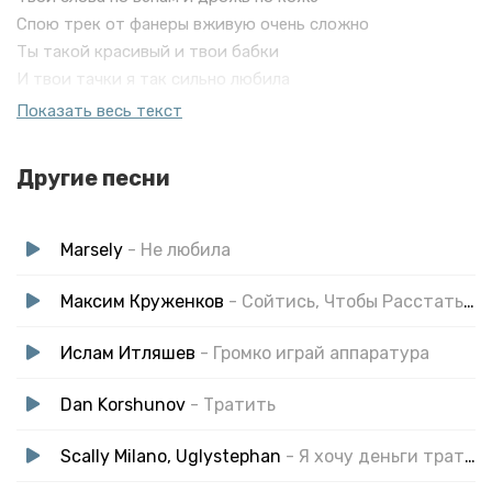
Спою трек от фанеры вживую очень сложно
Ты такой красивый и твои бабки
И твои тачки я так сильно любила
Показать весь текст
Скажи мне в чём твоя проблема
Ну сколько может
Другие песни
Тратить мои нервы тратить моё время
Твои слова по венам и дрожь по коже
Спою трек от фанеры вживую очень сложно
Marsely
- Не любила
Ты такой красивый и твои бабки
И твои тачки я так сильно любила
Максим Круженков
- Сойтись, Чтобы Расстаться
Ислам Итляшев
- Громко играй аппаратура
Dan Korshunov
- Тратить
Scally Milano, Uglystephan
- Я хочу деньги тратить (speed up)