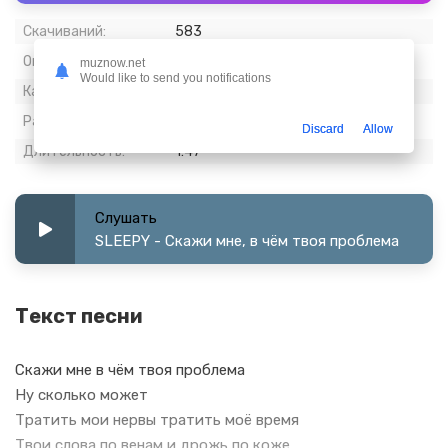
Скачиваний:
583
Опубликовано:
15 апрель 2024
muznow.net
Would like to send you notifications
Качество:
320 kbps, Stereo
Размер:
4.11 МБ
Discard
Allow
Длительность:
1:47
Слушать
SLEEPY - Скажи мне, в чём твоя проблема
Текст песни
Скажи мне в чём твоя проблема
Ну сколько может
Тратить мои нервы тратить моё время
Твои слова по венам и дрожь по коже