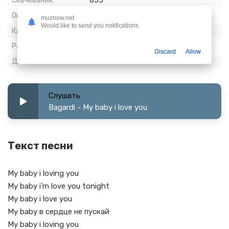
Скачиваний:
855
Опубликовано:
14 апрель 2024
muznow.net
Would like to send you notifications
Качество:
128 kbps, Stereo
Размер:
0.36 МБ
Discard
Allow
Длительность:
0:21
Слушать
Bagardi - My baby i love you
Текст песни
My baby i loving you
My baby i’m love you tonight
My baby i love you
My baby в сердце не пускай
My baby i loving you