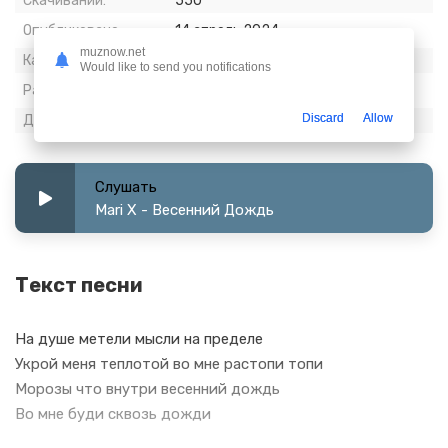
Скачиваний:
550
Опубликовано:
14 апрель 2024
muznow.net
Качество:
320 kbps, Stereo
Would like to send you notifications
Размер:
5.37 МБ
Discard
Allow
Длительность:
2:20
Слушать
Mari X - Весенний Дождь
Текст песни
На душе метели мысли на пределе
Укрой меня теплотой во мне растопи топи
Морозы что внутри весенний дождь
Во мне буди сквозь дожди