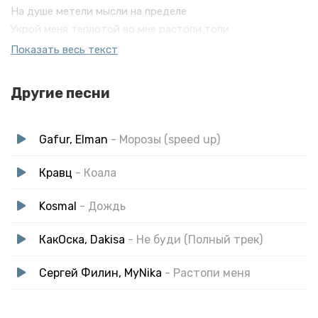
На душе метели мысли на пределе
Укрой меня теплотой во мне растопи топи
Морозы что внутри весенний дождь
Показать весь текст
Во мне буди сквозь дожди
Другие песни
Gafur, Elman
- Морозы (speed up)
Кравц
- Коала
Kosmal
- Дождь
КакОска, Dakisa
- Не буди (Полный трек)
Сергей Филин, MyNika
- Растопи меня