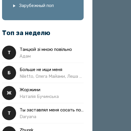
Зарубежный поп
Топ за неделю
Танцюй зі мною повільно
Т
Адам
Больше не ищи меня
Б
Niletto, Олега Майами, Леша Свик
Жоржини
Ж
Наталія Бучинська
Ты заставлял меня сосать полная
Т
Daryana
Zhurek