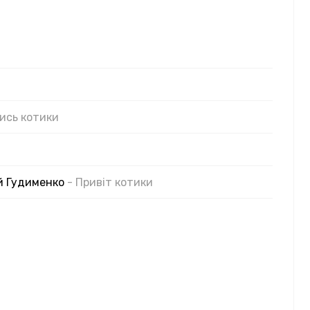
лись котики
й Гудименко
- Привіт котики