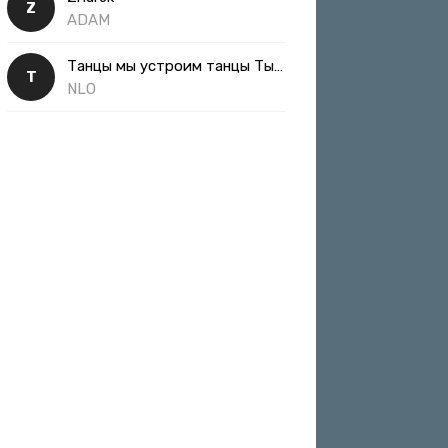
Z
ADAM
Танцы мы устроим танцы Ты такая классная
Т
NLO