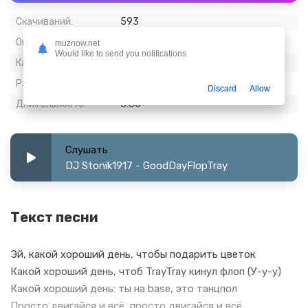
Скачиваний:
593
Опубликовано:
10 апрель 2024
muznow.net
Would like to send you notifications
Качество:
320 kbps, Stereo
Размер:
7.13 МБ
Discard
Allow
Длительность:
3:06
Слушать
DJ Stonik1917 - GoodDayFlopTray
Текст песни
Эй, какой хороший день, чтобы подарить цветок
Какой хороший день, чтоб TrayTray кинул флоп (У-у-у)
Какой хороший день: ты на base, это танцпол
Просто двигайся и всё, просто двигайся и всё