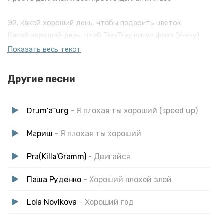
Эй, какой хороший день, чтобы подарить цветок
Какой хороший день, чтоб TrayTray кинул флоп (У-у-у)
Какой хороший день: ты на base, это танцпол
Показать весь текст
Просто двигайся и всё, просто двигайся и всё
Другие песни
Drum'aTurg
- Я плохая ты хороший (speed up)
Мариш
- Я плохая ты хороший
Pra(Killa'Gramm)
- Двигайся
Паша Руденко
- Хороший плохой злой
Lola Novikova
- Хороший год