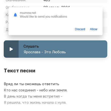
Скачиваний:
483
Опубликовано:
08 апрель 2024
muznow.net
Качество:
320 kbps, Stereo
Would like to send you notifications
Размер:
7.14 МБ
Discard
Allow
Длительность:
3:06
Слушать
Ярослава - Это Любовь
Текст песни
Вряд ли ты сможешь ответить
Кто нас соединил - небо или земля.
В день когда ты меня встретил -
Я решила, что жизнь начала с нуля.