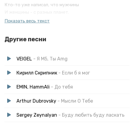
Кто-то уже написал, что мужчины
И женщины - с разных планет.
Только ближе тебя и дороже тебя
Показать весь текст
Никого для меня во Вселенной нет.
Другие песни
А мы взлетаем высоко, что рукой не достать.
И говорим с тобой о том, что другим не понять.
VEIGEL
- Я М5, Ты Amg
Кирилл Скрипник
- Если б я мог
EMIN, HammAli
- До тебя
Arthur Dubrovsky
- Мысли О Тебе
Sergey Zeynalyan
- Буду любить буду ласкать