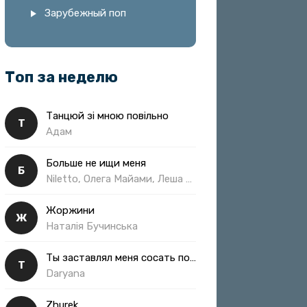
Зарубежный поп
Топ за неделю
Танцюй зі мною повільно
Т
Адам
Больше не ищи меня
Б
Niletto, Олега Майами, Леша Свик
Жоржини
Ж
Наталія Бучинська
Ты заставлял меня сосать полная
Т
Daryana
Zhurek