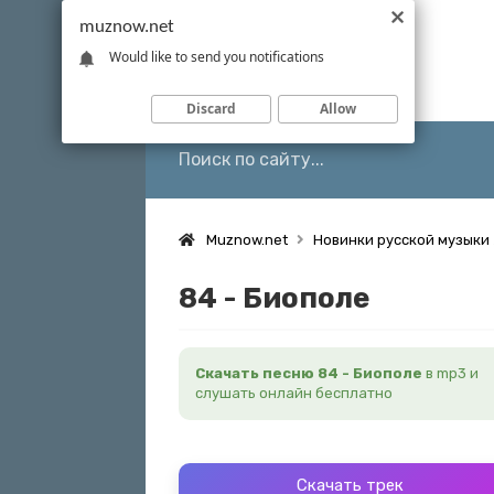
muznow.net
Would like to send you notifications
Discard
Allow
Muznow.net
Новинки русской музыки
84 - Биополе
Скачать песню 84 - Биополе
в mp3 и
слушать онлайн бесплатно
Скачать трек