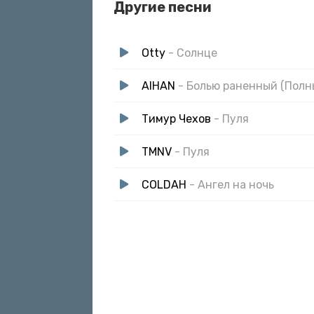
Другие песни
Otty
- Солнце
AIHAN
- Болью раненный (Полн
Тимур Чехов
- Пуля
TMNV
- Пуля
COLDAH
- Ангел на ночь