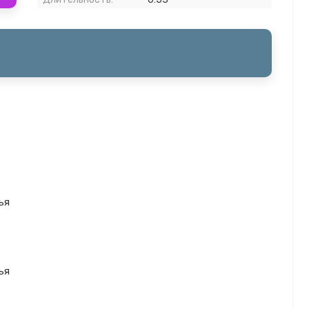
ья
ья