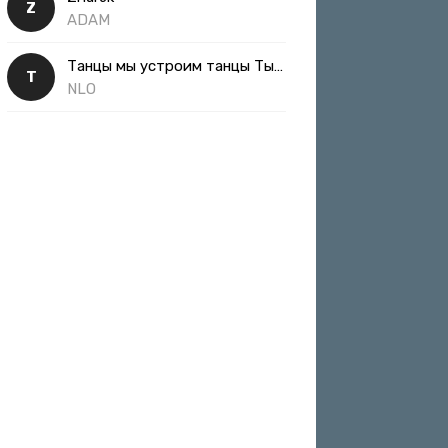
Z
ADAM
Танцы мы устроим танцы Ты такая классная
Т
NLO