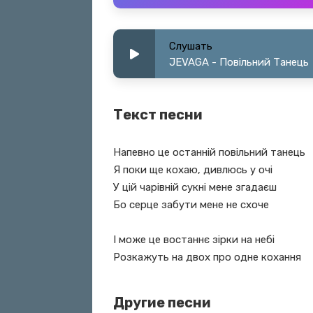
Слушать
JEVAGA - Повільний Танець
Текст песни
Напевно це останній повільний танець
Я поки ще кохаю, дивлюсь у очі
У цій чарівній сукні мене згадаєш
Бо серце забути мене не схоче
І може це востаннє зірки на небі
Розкажуть на двох про одне кохання
Другие песни