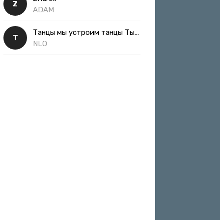
Z
ADAM
Танцы мы устроим танцы Ты такая классная
Т
NLO