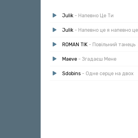
Julik
- Напевно Це Ти
Julik
- Напевно це я напевно це
ROMAN TIK
- Повільний танець
Maeve
- Згадаєш Мене
Sdobins
- Одне серце на двох