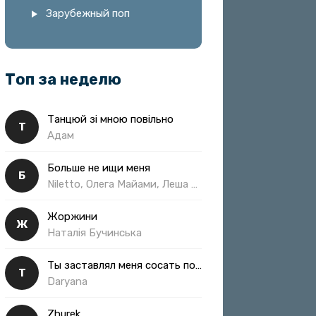
Зарубежный поп
Топ за неделю
Танцюй зі мною повільно
Т
Адам
Больше не ищи меня
Б
Niletto, Олега Майами, Леша Свик
Жоржини
Ж
Наталія Бучинська
Ты заставлял меня сосать полная
Т
Daryana
Zhurek