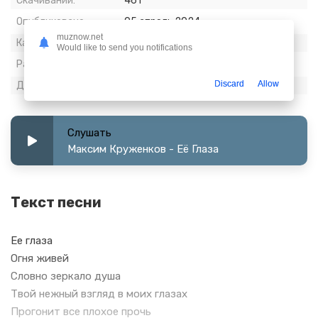
Скачиваний:
461
Опубликовано:
05 апрель 2024
muznow.net
Качество:
320 kbps, Stereo
Would like to send you notifications
Размер:
6.58 МБ
Discard
Allow
Длительность:
2:52
Слушать
Максим Круженков - Её Глаза
Текст песни
Ее глаза
Огня живей
Словно зеркало душа
Твой нежный взгляд в моих глазах
Прогонит все плохое прочь