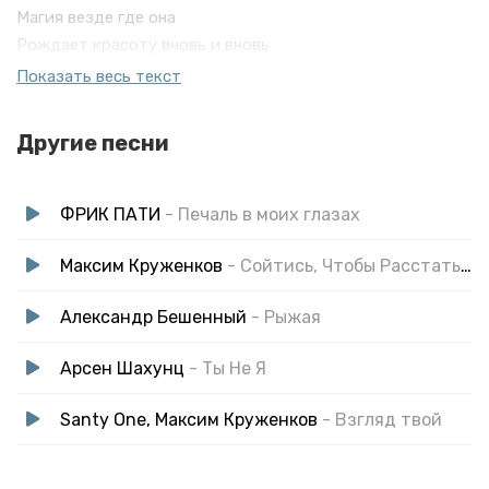
Магия везде где она
Рождает красоту вновь и вновь
Вокруг меня голоса
Показать весь текст
Тихо скажут нам немного жаль
Я не запомню их слова
Другие песни
Ведь это не моя печаль
Ее глаза
Огня живей
ФРИК ПАТИ
- Печаль в моих глазах
Словно зеркало душа
Хрустальна и чиста
Максим Круженков
- Сойтись, Чтобы Расстаться
Её милый взгляд И нежный поцелуй
Александр Бешенный
- Рыжая
Как свежий вдох
Для меня на губах
Арсен Шахунц
- Ты Не Я
Santy One, Максим Круженков
- Взгляд твой